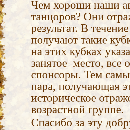
Чем хороши наши ав
танцоров? Они отр
результат. В течени
получают такие куб
на этих кубках указ
занятое место, все 
спонсоры. Тем самы
пара, получающая э
историческое отраже
возрастной группе.
Спасибо за эту доб